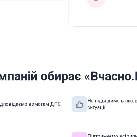
мпаній обирає «Вчасно.К
Не підводимо в піков
ідповідаємо вимогам ДПС
ситуації
Підтримуємо всі тип