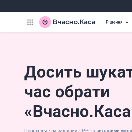
Рішення
Досить шука
час обрати
«Вчасно.Каса
Переходьте на надійний ПРРО з
вигідними умо