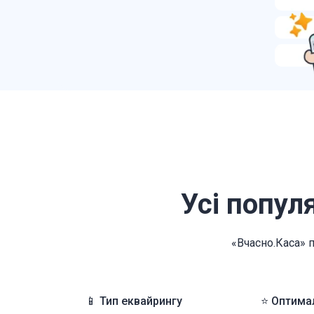
Усі попул
«Вчасно.Каса» п
📱 Тип еквайрингу
⭐ Оптима