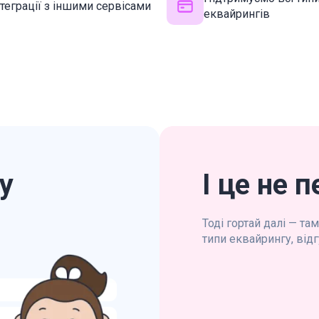
нтеграції з іншими сервісами
еквайрингів
у
І це не 
Тоді гортай далі — та
типи еквайрингу, відг