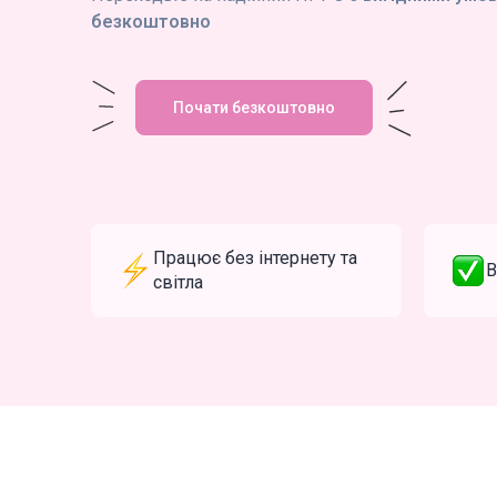
безкоштовно
Почати безкоштовно
Працює без інтернету та
В
світла