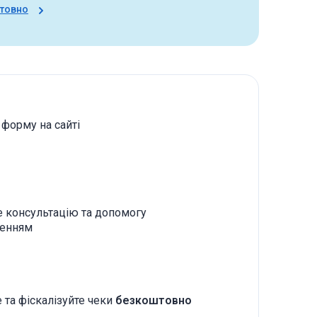
штовно
 форму на сайті
 консультацію та допомогу
ченням
 та фіскалізуйте чеки
безкоштовно