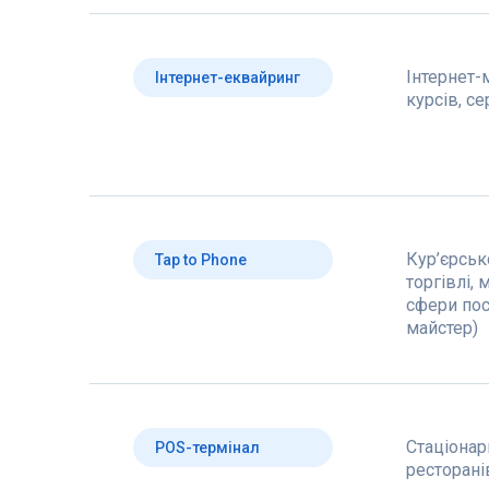
Інтернет-
Інтернет-еквайринг
курсів, с
Кур’єрськ
Tap to Phone
торгівлі, 
сфери пос
майстер)
Стаціонар
POS-термінал
ресторанів