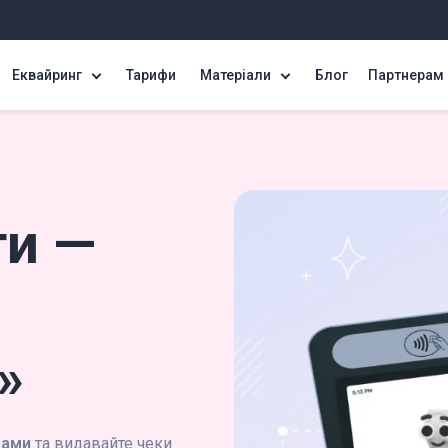
Еквайринг
Тарифи
Матеріали
Блог
Партнерам
ти —
»
вами
та видавайте чеки