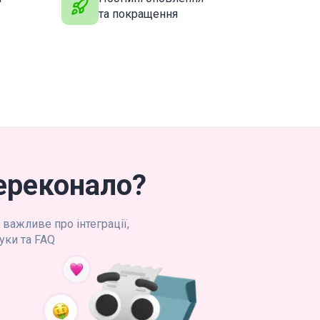
та покращення
переконало?
м важливе про інтеграції,
уки та FAQ