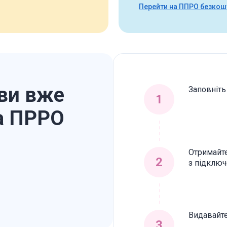
Перейти на ППРО безко
 ви вже
Заповніть
а ПРРО
Отримайте
з підклю
Видавайте