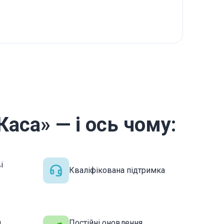
аса» — і ось чому:
і
Кваліфікована підтримка
и
Постійні оновлення