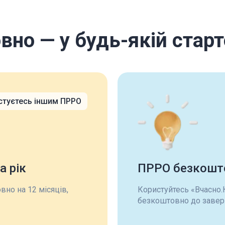
но — у будь-якій старт
стуєтесь іншим ПРРО
а рік
ПРРО безкошт
но на 12 місяців,
Користуйтесь «Вчасно.
безкоштовно до завер