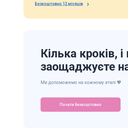
Безкоштовно 12 місяців
Кілька кроків, і
заощаджуєте н
Ми допоможемо на кожному етапі 💖
Почати безкоштовно