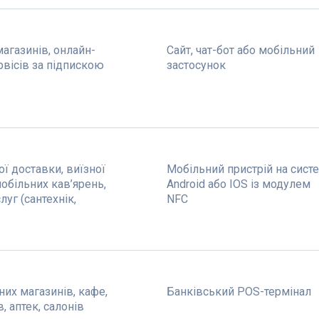
магазинів, онлайн-
Сайт, чат-бот або мобільний
ервісів за підпискою
застосунок
ої доставки, виїзної
Мобільний пристрій на сист
мобільних кав’ярень,
Android або IOS із модулем
луг (сантехнік,
NFC
них магазинів, кафе,
Банківський POS-термінал
, аптек, салонів