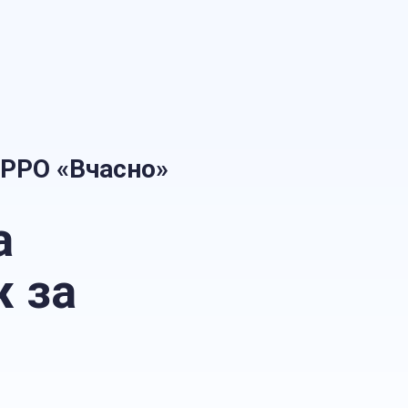
ПРРО «Вчасно
»
а
ж за