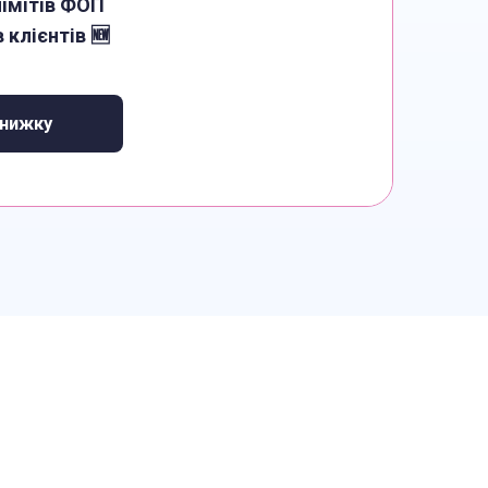
імітів ФОП
в клієнтів 🆕
нижку