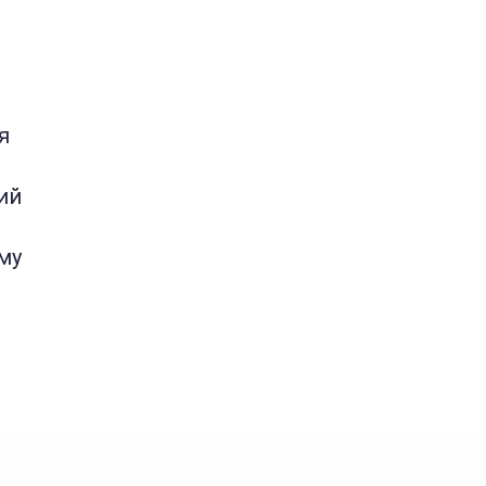
я
ий
му