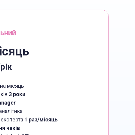
ьний
ісяць
рік
на місяць
еків
3 роки
anager
аналітика
 експерта
1 раз/місяць
я чеків