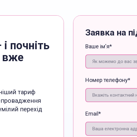
Заявка на п
 і почніть
Ваше ім'я
*
 вже
Номер телефону
*
ніший тариф
 впровадження
мілий перехід
Email
*