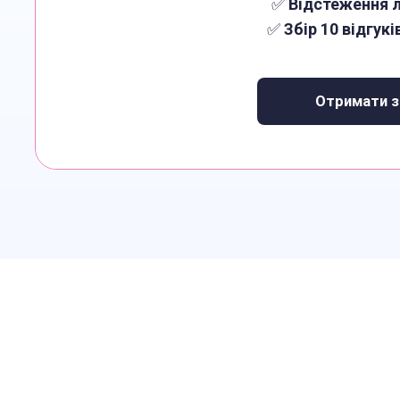
✅
Відстеження л
✅
Збір 10 відгукі
Отримати з