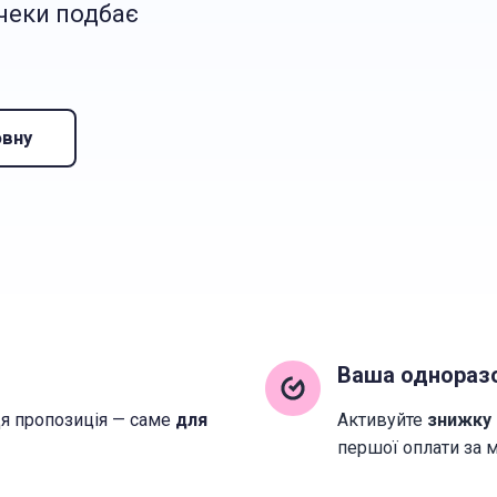
 чеки подбає
овну
Ваша однораз
Ця пропозиція — саме
для
Активуйте
знижку 
першої оплати за м