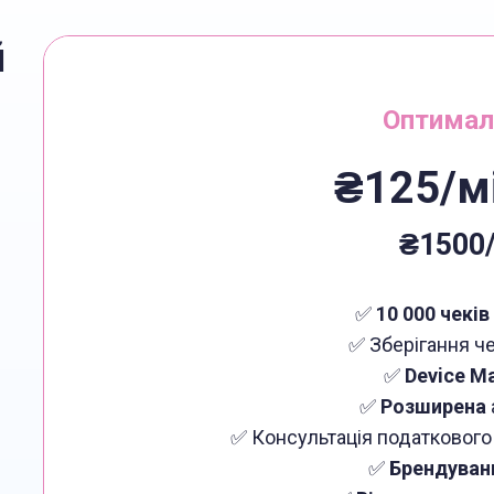
й
Оптимал
₴125/м
₴1500/
✅
10 000 чеків
✅ Зберігання ч
✅
Device M
✅
Розширена
✅ Консультація податкового
✅
Брендуванн