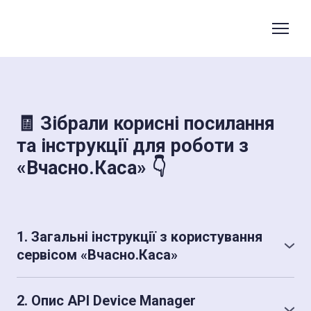
🧾 Зібрали корисні посилання
та інструкції для роботи з
«Вчасно.Каса» 👇
1. Загальні інструкції з користування
сервісом «Вчасно.Каса»
Детальні підказки з усіх можливих питань: від реєстрації
у сервісі до роботи з різними інструментами
2. Опис АРІ Device Manager
Вчасно.Каса: