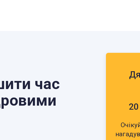
Дя
шити час
адровими
20
Очіку
нагадув